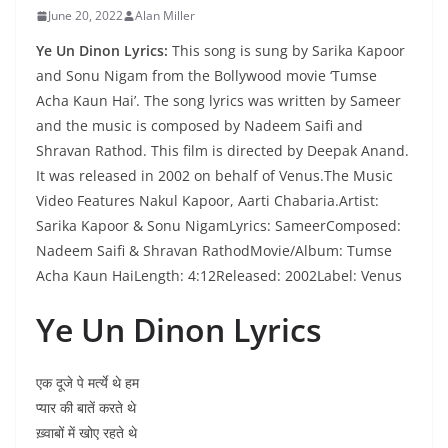
June 20, 2022
Alan Miller
Ye Un Dinon Lyrics:
This song is sung by Sarika Kapoor
and Sonu Nigam from the Bollywood movie ‘Tumse
Acha Kaun Hai’. The song lyrics was written by Sameer
and the music is composed by Nadeem Saifi and
Shravan Rathod. This film is directed by Deepak Anand.
It was released in 2002 on behalf of Venus.The Music
Video Features Nakul Kapoor, Aarti Chabaria.Artist:
Sarika Kapoor & Sonu NigamLyrics: SameerComposed:
Nadeem Saifi & Shravan RathodMovie/Album: Tumse
Acha Kaun HaiLength: 4:12Released: 2002Label: Venus
Ye Un Dinon Lyrics
एक दूजे पे मर्त्ये थे हम
प्यार की बातें करते थे
ख़्वाबों में खोए रहते थे