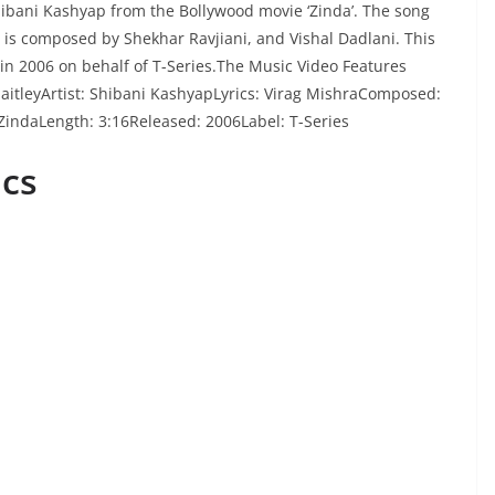
ibani Kashyap from the Bollywood movie ‘Zinda’. The song
c is composed by Shekhar Ravjiani, and Vishal Dadlani. This
d in 2006 on behalf of T-Series.The Music Video Features
JaitleyArtist: Shibani KashyapLyrics: Virag MishraComposed:
ZindaLength: 3:16Released: 2006Label: T-Series
ics