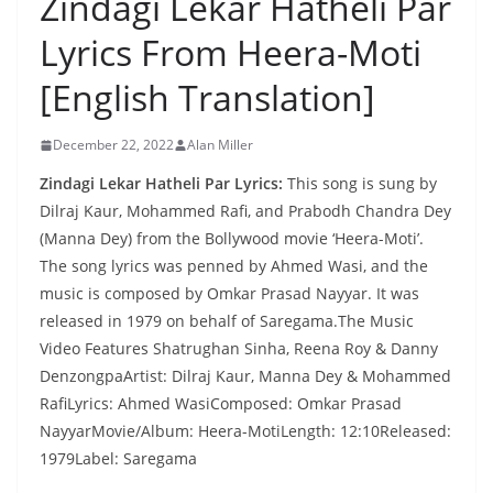
Zindagi Lekar Hatheli Par
Lyrics From Heera-Moti
[English Translation]
December 22, 2022
Alan Miller
Zindagi Lekar Hatheli Par Lyrics:
This song is sung by
Dilraj Kaur, Mohammed Rafi, and Prabodh Chandra Dey
(Manna Dey) from the Bollywood movie ‘Heera-Moti’.
The song lyrics was penned by Ahmed Wasi, and the
music is composed by Omkar Prasad Nayyar. It was
released in 1979 on behalf of Saregama.The Music
Video Features Shatrughan Sinha, Reena Roy & Danny
DenzongpaArtist: Dilraj Kaur, Manna Dey & Mohammed
RafiLyrics: Ahmed WasiComposed: Omkar Prasad
NayyarMovie/Album: Heera-MotiLength: 12:10Released:
1979Label: Saregama