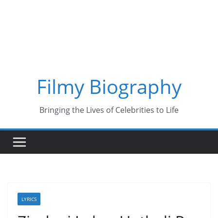
Skip
to
content
Filmy Biography
Bringing the Lives of Celebrities to Life
LYRICS