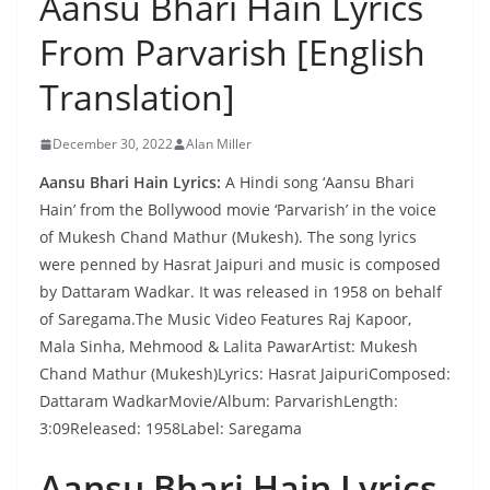
Aansu Bhari Hain Lyrics
From Parvarish [English
Translation]
December 30, 2022
Alan Miller
Aansu Bhari Hain Lyrics:
A Hindi song ‘Aansu Bhari
Hain’ from the Bollywood movie ‘Parvarish’ in the voice
of Mukesh Chand Mathur (Mukesh). The song lyrics
were penned by Hasrat Jaipuri and music is composed
by Dattaram Wadkar. It was released in 1958 on behalf
of Saregama.The Music Video Features Raj Kapoor,
Mala Sinha, Mehmood & Lalita PawarArtist: Mukesh
Chand Mathur (Mukesh)Lyrics: Hasrat JaipuriComposed:
Dattaram WadkarMovie/Album: ParvarishLength:
3:09Released: 1958Label: Saregama
Aansu Bhari Hain Lyrics