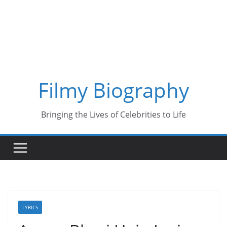
Skip
to
content
Filmy Biography
Bringing the Lives of Celebrities to Life
LYRICS