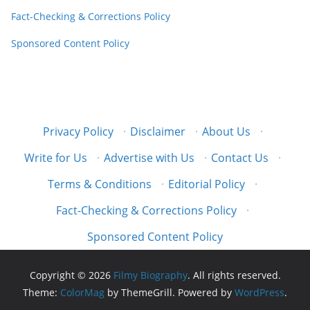
Fact-Checking & Corrections Policy
Sponsored Content Policy
Privacy Policy
·
Disclaimer
·
About Us
·
Write for Us
·
Advertise with Us
·
Contact Us
·
Terms & Conditions
·
Editorial Policy
·
Fact-Checking & Corrections Policy
·
Sponsored Content Policy
Copyright © 2026
Filmy Biography
. All rights reserved.
Theme:
ColorMag
by ThemeGrill. Powered by
WordPress
.