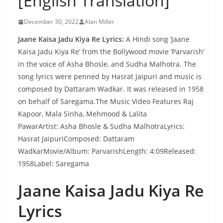
[English Translation]
December 30, 2022
Alan Miller
Jaane Kaisa Jadu Kiya Re Lyrics:
A Hindi song ‘Jaane
Kaisa Jadu Kiya Re’ from the Bollywood movie ‘Parvarish’
in the voice of Asha Bhosle, and Sudha Malhotra. The
song lyrics were penned by Hasrat Jaipuri and music is
composed by Dattaram Wadkar. It was released in 1958
on behalf of Saregama.The Music Video Features Raj
Kapoor, Mala Sinha, Mehmood & Lalita
PawarArtist: Asha Bhosle & Sudha MalhotraLyrics:
Hasrat JaipuriComposed: Dattaram
WadkarMovie/Album: ParvarishLength: 4:09Released:
1958Label: Saregama
Jaane Kaisa Jadu Kiya Re
Lyrics