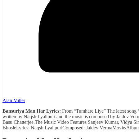
Alan Miller
Bansuriya Man Har Lyrics:
From “Tumhare Liye” The latest song ‘
written by Naqsh Lyallpuri and the music is composed by Jaidev Verma
Basu Chatterjee.The Music Video Features Sanjeev Kumar, Vidya Sin
BhosleLyrics: Naqsh LyallpuriComposed: Jaidev VermaMovie/Album