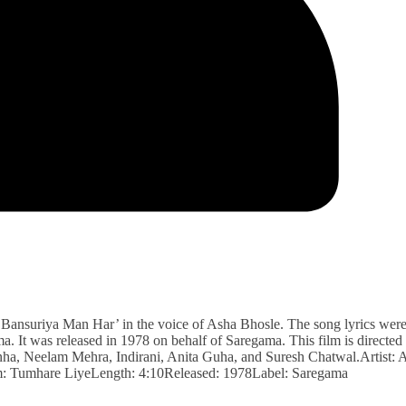
Bansuriya Man Har’ in the voice of Asha Bhosle. The song lyrics wer
. It was released in 1978 on behalf of Saregama. This film is directed
ha, Neelam Mehra, Indirani, Anita Guha, and Suresh Chatwal.Artist: 
: Tumhare LiyeLength: 4:10Released: 1978Label: Saregama