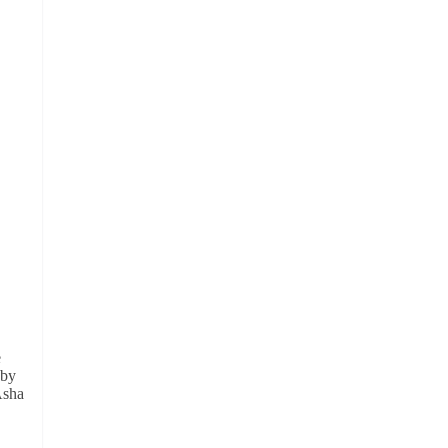
e
 by
Asha