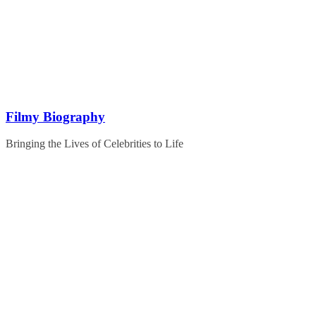
Skip
to
content
Filmy Biography
Bringing the Lives of Celebrities to Life