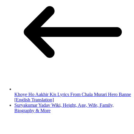
Khoye Ho Aakhir Kis Lyrics From Chala Murari Hero Banne
[English Translation]
Suryakumar Yadav Wiki, Height, Age, Wife, Family,
Biography & More