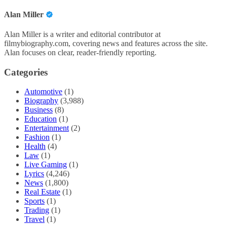
Alan Miller
Alan Miller is a writer and editorial contributor at
filmybiography.com, covering news and features across the site.
Alan focuses on clear, reader-friendly reporting.
Categories
Automotive
(1)
Biography
(3,988)
Business
(8)
Education
(1)
Entertainment
(2)
Fashion
(1)
Health
(4)
Law
(1)
Live Gaming
(1)
Lyrics
(4,246)
News
(1,800)
Real Estate
(1)
Sports
(1)
Trading
(1)
Travel
(1)