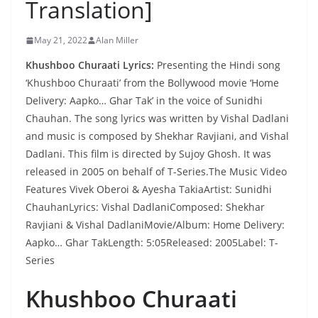
Translation]
May 21, 2022
Alan Miller
Khushboo Churaati Lyrics:
Presenting the Hindi song
‘Khushboo Churaati’ from the Bollywood movie ‘Home
Delivery: Aapko… Ghar Tak’ in the voice of Sunidhi
Chauhan. The song lyrics was written by Vishal Dadlani
and music is composed by Shekhar Ravjiani, and Vishal
Dadlani. This film is directed by Sujoy Ghosh. It was
released in 2005 on behalf of T-Series.The Music Video
Features Vivek Oberoi & Ayesha TakiaArtist: Sunidhi
ChauhanLyrics: Vishal DadlaniComposed: Shekhar
Ravjiani & Vishal DadlaniMovie/Album: Home Delivery:
Aapko… Ghar TakLength: 5:05Released: 2005Label: T-
Series
Khushboo Churaati