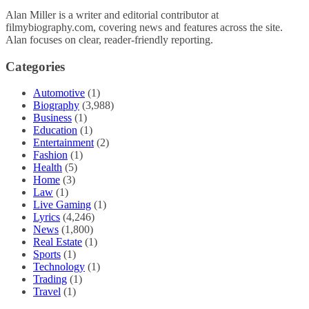
Alan Miller is a writer and editorial contributor at
filmybiography.com, covering news and features across the site.
Alan focuses on clear, reader-friendly reporting.
Categories
Automotive
(1)
Biography
(3,988)
Business
(1)
Education
(1)
Entertainment
(2)
Fashion
(1)
Health
(5)
Home
(3)
Law
(1)
Live Gaming
(1)
Lyrics
(4,246)
News
(1,800)
Real Estate
(1)
Sports
(1)
Technology
(1)
Trading
(1)
Travel
(1)