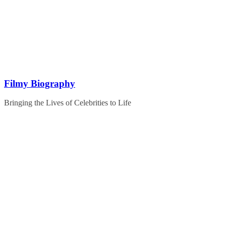
Skip
to
content
Filmy Biography
Bringing the Lives of Celebrities to Life