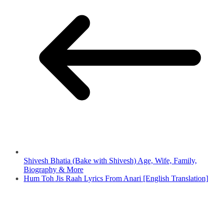
Shivesh Bhatia (Bake with Shivesh) Age, Wife, Family,
Biography & More
Hum Toh Jis Raah Lyrics From Anari [English Translation]