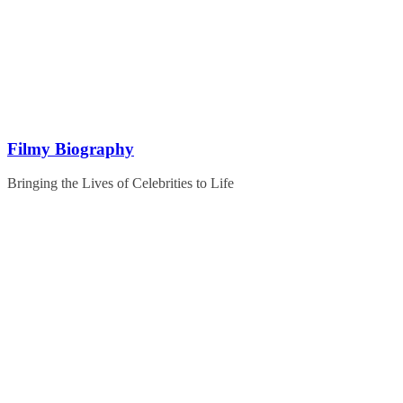
Skip
to
content
Filmy Biography
Bringing the Lives of Celebrities to Life