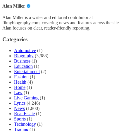
Alan Miller
Alan Miller is a writer and editorial contributor at
filmybiography.com, covering news and features across the site.
Alan focuses on clear, reader-friendly reporting.
Categories
Automotive
(1)
Biography
(3,988)
Business
(1)
Education
(1)
Entertainment
(2)
Fashion
(1)
Health
(4)
Home
(1)
Law
(1)
Live Gaming
(1)
Lyrics
(4,246)
News
(1,800)
Real Estate
(1)
Sports
(1)
Technology
(1)
Trading
(1)