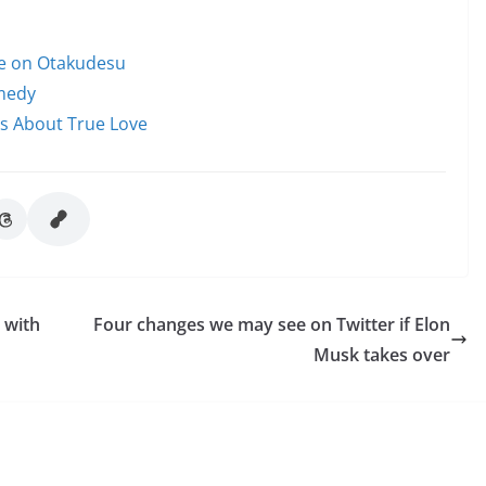
le on Otakudesu
omedy
ms About True Love
 with
Four changes we may see on Twitter if Elon
Musk takes over