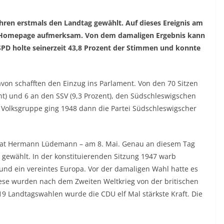
ahren erstmals den Landtag gewählt. Auf dieses Ereignis am
er Homepage aufmerksam. Von dem damaligen Ergebnis kann
SPD holte seinerzeit 43,8 Prozent der Stimmen und konnte
avon schafften den Einzug ins Parlament. Von den 70 Sitzen
nt) und 6 an den SSV (9,3 Prozent), den Südschleswigschen
Volksgruppe ging 1948 dann die Partei Südschleswigscher
rat Hermann Lüdemann – am 8. Mai. Genau an diesem Tag
 gewählt. In der konstituierenden Sitzung 1947 warb
nd ein vereintes Europa. Vor der damaligen Wahl hatte es
se wurden nach dem Zweiten Weltkrieg von der britischen
 19 Landtagswahlen wurde die CDU elf Mal stärkste Kraft. Die